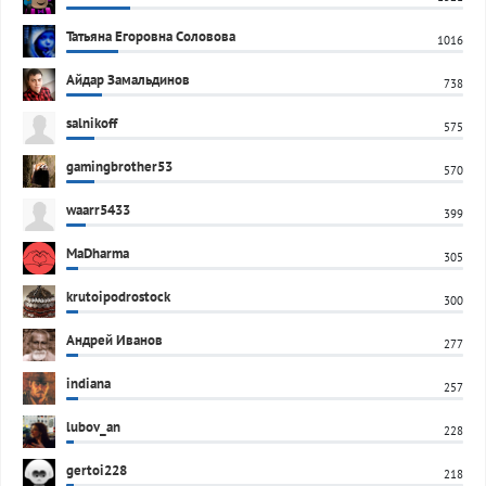
Татьяна Егоровна Соловова
1016
Айдар Замальдинов
738
salnikoff
575
gamingbrother53
570
waarr5433
399
MaDharma
305
krutoipodrostock
300
Андрей Иванов
277
indiana
257
lubov_an
228
gertoi228
218