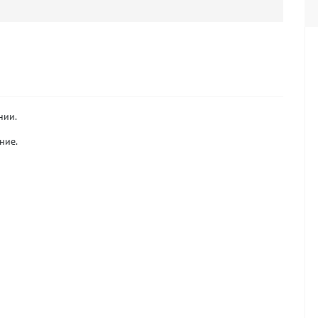
нии.
ние.