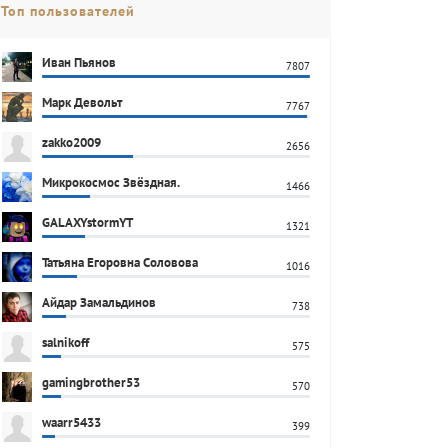
Топ пользователей
Иван Пьянов
7807
Марк Девольт
7767
zakko2009
2656
Микрокосмос Звёздная.
1466
GALAXYstormYT
1321
Татьяна Егоровна Соловова
1016
Айдар Замальдинов
738
salnikoff
575
gamingbrother53
570
waarr5433
399