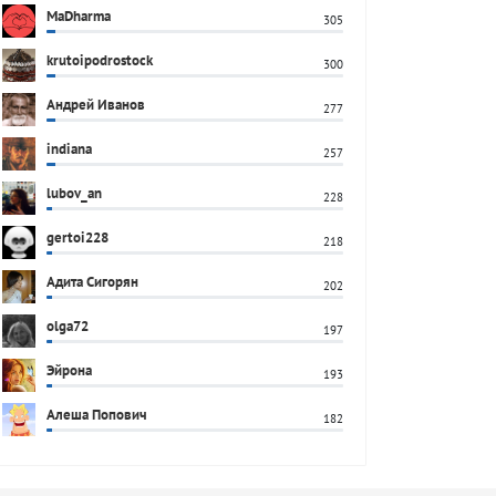
MaDharma
305
krutoipodrostock
300
Андрей Иванов
277
indiana
257
lubov_an
228
gertoi228
218
Адита Сигорян
202
olga72
197
Эйрона
193
Алеша Попович
182