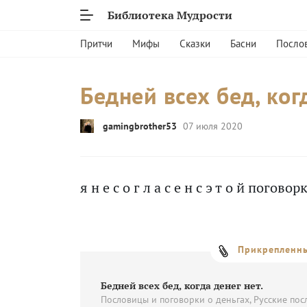
Библиотека Мудрости
Притчи
Мифы
Сказки
Басни
Посло
Бедней всех бед, когд
gamingbrother53
07 июля 2020
я н е с о г л а с е н с э т о й поговоркой
Прикрепленны
Бедней всех бед, когда денег нет.
Пословицы и поговорки о деньгах, Русские по