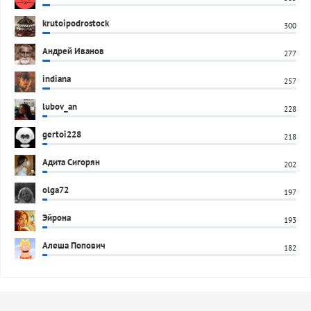
krutoipodrostock
300
Андрей Иванов
277
indiana
257
lubov_an
228
gertoi228
218
Адита Сигорян
202
olga72
197
Эйрона
193
Алеша Попович
182