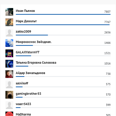
Иван Пьянов
7807
Марк Девольт
7767
zakko2009
2656
Микрокосмос Звёздная.
1466
GALAXYstormYT
1321
Татьяна Егоровна Соловова
1016
Айдар Замальдинов
738
salnikoff
575
gamingbrother53
570
waarr5433
399
MaDharma
305