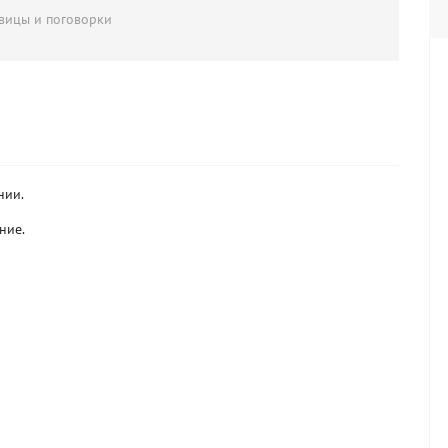
овицы и поговорки
нии.
ние.