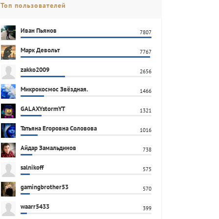
Топ пользователей
Иван Пьянов
7807
Марк Девольт
7767
zakko2009
2656
Микрокосмос Звёздная.
1466
GALAXYstormYT
1321
Татьяна Егоровна Соловова
1016
Айдар Замальдинов
738
salnikoff
575
gamingbrother53
570
waarr5433
399