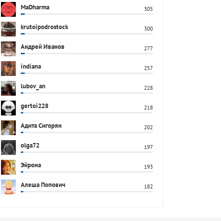
MaDharma
305
krutoipodrostock
300
Андрей Иванов
277
indiana
257
lubov_an
228
gertoi228
218
Адита Сигорян
202
olga72
197
Эйрона
193
Алеша Попович
182