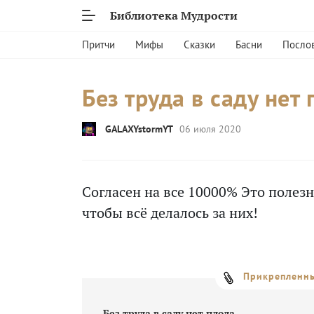
Библиотека Мудрости
Притчи
Мифы
Сказки
Басни
Посло
Без труда в саду нет 
GALAXYstormYT
06 июля 2020
Согласен на все 10000% Это полезн
чтобы всё делалось за них!
Прикрепленны
Без труда в саду нет плода.