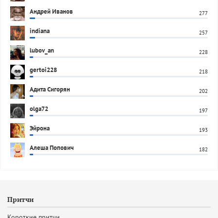
Андрей Иванов
277
indiana
257
lubov_an
228
gertoi228
218
Адита Сигорян
202
olga72
197
Эйрона
193
Алеша Попович
182
Притчи
Короткие притчи