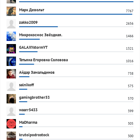
Марк Девольт
7767
zakko2009
2656
Микрокосмос Звёздная.
1466
GALAXYstormYT
1321
Татьяна Егоровна Соловова
1016
Айдар Замальдинов
738
salnikoff
575
gamingbrother53
570
waarr5433
399
MaDharma
305
krutoipodrostock
300