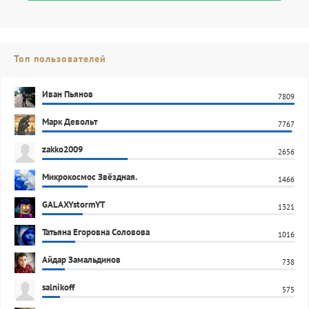
Топ пользователей
Иван Пьянов
7809
Марк Девольт
7767
zakko2009
2656
Микрокосмос Звёздная.
1466
GALAXYstormYT
1321
Татьяна Егоровна Соловова
1016
Айдар Замальдинов
738
salnikoff
575