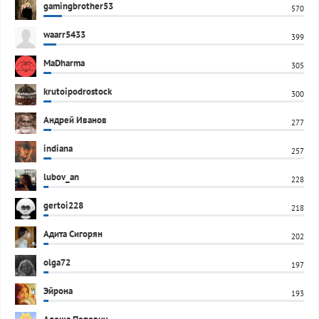
gamingbrother53
570
waarr5433
399
MaDharma
305
krutoipodrostock
300
Андрей Иванов
277
indiana
257
lubov_an
228
gertoi228
218
Адита Сигорян
202
olga72
197
Эйрона
193