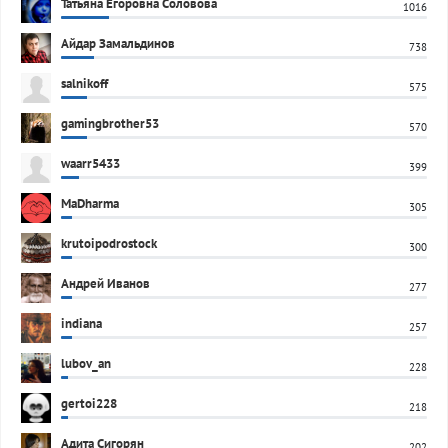
Татьяна Егоровна Соловова
1016
Айдар Замальдинов
738
salnikoff
575
gamingbrother53
570
waarr5433
399
MaDharma
305
krutoipodrostock
300
Андрей Иванов
277
indiana
257
lubov_an
228
gertoi228
218
Адита Сигорян
202