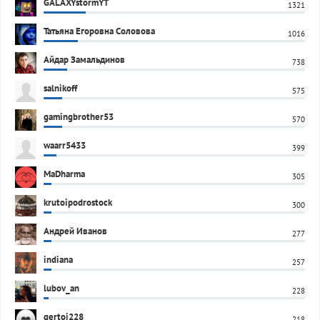
GALAXYstormYT
1321
Татьяна Егоровна Соловова
1016
Айдар Замальдинов
738
salnikoff
575
gamingbrother53
570
waarr5433
399
MaDharma
305
krutoipodrostock
300
Андрей Иванов
277
indiana
257
lubov_an
228
gertoi228
218