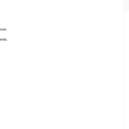
нии.
ние.