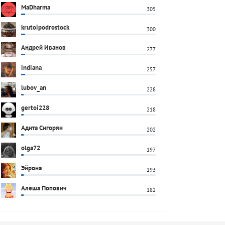
MaDharma
305
krutoipodrostock
300
Андрей Иванов
277
indiana
257
lubov_an
228
gertoi228
218
Адита Сигорян
202
olga72
197
Эйрона
193
Алеша Попович
182