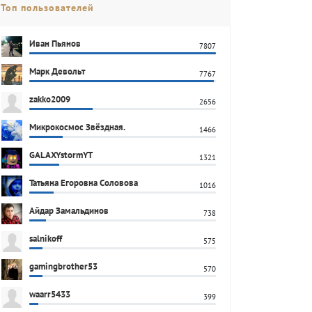
Топ пользователей
Иван Пьянов
7807
Марк Девольт
7767
zakko2009
2656
Микрокосмос Звёздная.
1466
GALAXYstormYT
1321
Татьяна Егоровна Соловова
1016
Айдар Замальдинов
738
salnikoff
575
gamingbrother53
570
waarr5433
399