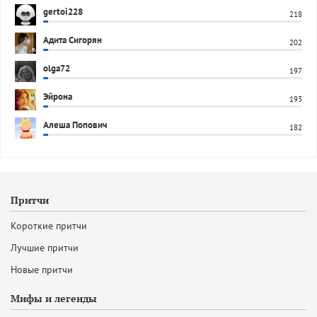
gertoi228
218
Адита Сигорян
202
olga72
197
Эйрона
193
Алеша Попович
182
Притчи
Короткие притчи
Лучшие притчи
Новые притчи
Мифы и легенды