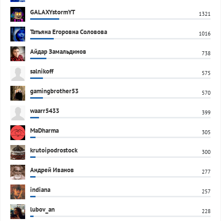
GALAXYstormYT
1321
Татьяна Егоровна Соловова
1016
Айдар Замальдинов
738
salnikoff
575
gamingbrother53
570
waarr5433
399
MaDharma
305
krutoipodrostock
300
Андрей Иванов
277
indiana
257
lubov_an
228