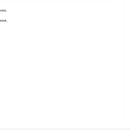
нии.
ние.