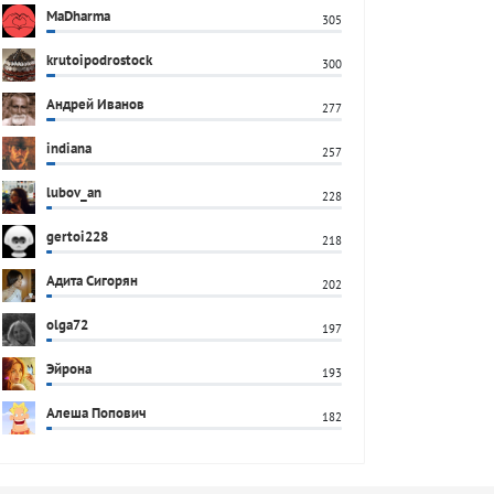
MaDharma
305
krutoipodrostock
300
Андрей Иванов
277
indiana
257
lubov_an
228
gertoi228
218
Адита Сигорян
202
olga72
197
Эйрона
193
Алеша Попович
182