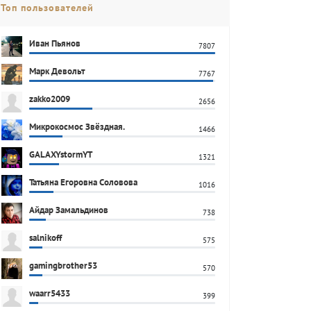
Топ пользователей
Иван Пьянов
7807
Марк Девольт
7767
zakko2009
2656
Микрокосмос Звёздная.
1466
GALAXYstormYT
1321
Татьяна Егоровна Соловова
1016
Айдар Замальдинов
738
salnikoff
575
gamingbrother53
570
waarr5433
399