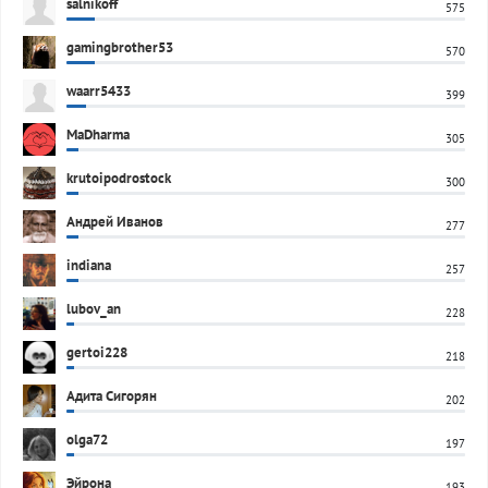
salnikoff
575
gamingbrother53
570
waarr5433
399
MaDharma
305
krutoipodrostock
300
Андрей Иванов
277
indiana
257
lubov_an
228
gertoi228
218
Адита Сигорян
202
olga72
197
Эйрона
193