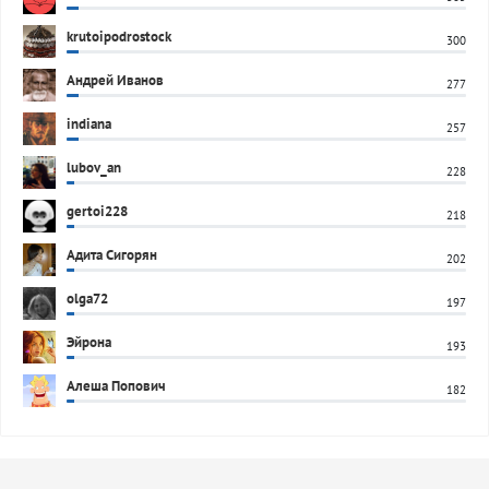
krutoipodrostock
300
Андрей Иванов
277
indiana
257
lubov_an
228
gertoi228
218
Адита Сигорян
202
olga72
197
Эйрона
193
Алеша Попович
182