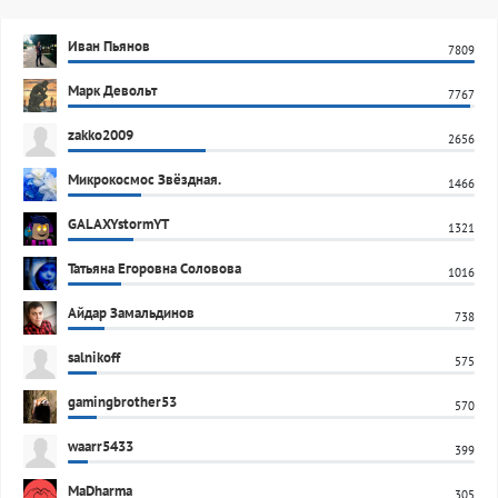
Иван Пьянов
7809
Марк Девольт
7767
zakko2009
2656
Микрокосмос Звёздная.
1466
GALAXYstormYT
1321
Татьяна Егоровна Соловова
1016
Айдар Замальдинов
738
salnikoff
575
gamingbrother53
570
waarr5433
399
MaDharma
305