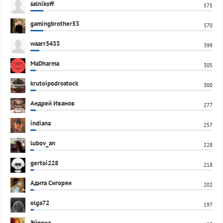
salnikoff
575
gamingbrother53
570
waarr5433
399
MaDharma
305
krutoipodrostock
300
Андрей Иванов
277
indiana
257
lubov_an
228
gertoi228
218
Адита Сигорян
202
olga72
197
Эйрона