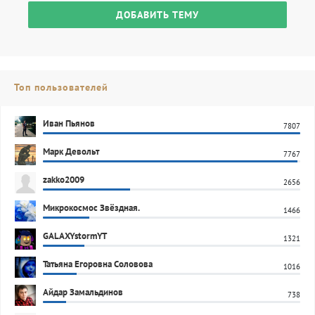
ДОБАВИТЬ ТЕМУ
Топ пользователей
Иван Пьянов
7807
Марк Девольт
7767
zakko2009
2656
Микрокосмос Звёздная.
1466
GALAXYstormYT
1321
Татьяна Егоровна Соловова
1016
Айдар Замальдинов
738