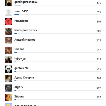
gamingbrother53
570
waarr5433
399
MaDharma
305
krutoipodrostock
300
Андрей Иванов
277
indiana
257
lubov_an
228
gertoi228
218
Адита Сигорян
202
olga72
197
Эйрона
193
Алеша Попович