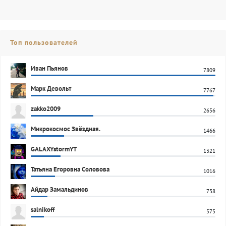
Топ пользователей
Иван Пьянов
7809
Марк Девольт
7767
zakko2009
2656
Микрокосмос Звёздная.
1466
GALAXYstormYT
1321
Татьяна Егоровна Соловова
1016
Айдар Замальдинов
738
salnikoff
575