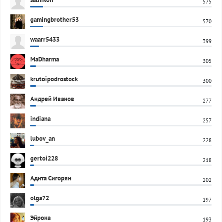
575
gamingbrother53
570
waarr5433
399
MaDharma
305
krutoipodrostock
300
Андрей Иванов
277
indiana
257
lubov_an
228
gertoi228
218
Адита Сигорян
202
olga72
197
Эйрона
193