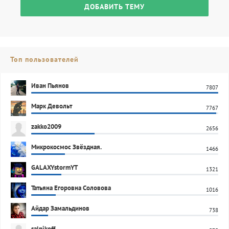
ДОБАВИТЬ ТЕМУ
Топ пользователей
Иван Пьянов
7807
Марк Девольт
7767
zakko2009
2656
Микрокосмос Звёздная.
1466
GALAXYstormYT
1321
Татьяна Егоровна Соловова
1016
Айдар Замальдинов
738
salnikoff