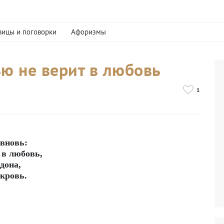
вицы и поговорки
Афоризмы
ью не верит в любовь
1
 вновь:
т в любовь,
идона,
 кровь.