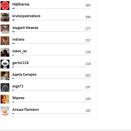
MaDharma
305
krutoipodrostock
300
Андрей Иванов
277
indiana
257
lubov_an
228
gertoi228
218
Адита Сигорян
202
olga72
197
Эйрона
193
Алеша Попович
182