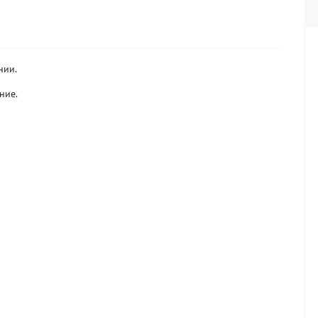
нии.
ние.