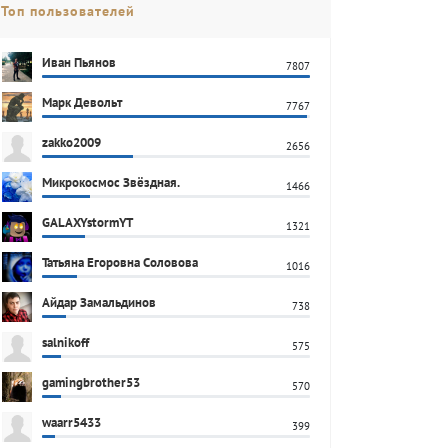
Топ пользователей
Иван Пьянов
7807
Марк Девольт
7767
zakko2009
2656
Микрокосмос Звёздная.
1466
GALAXYstormYT
1321
Татьяна Егоровна Соловова
1016
Айдар Замальдинов
738
salnikoff
575
gamingbrother53
570
waarr5433
399