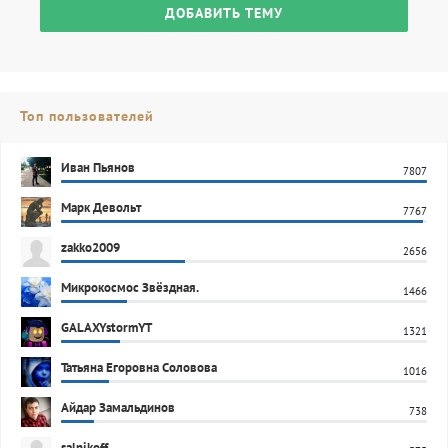
ДОБАВИТЬ ТЕМУ
Топ пользователей
Иван Пьянов
7807
Марк Девольт
7767
zakko2009
2656
Микрокосмос Звёздная.
1466
GALAXYstormYT
1321
Татьяна Егоровна Соловова
1016
Айдар Замальдинов
738
salnikoff