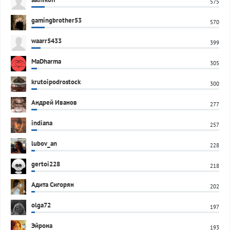
575
gamingbrother53
570
waarr5433
399
MaDharma
305
krutoipodrostock
300
Андрей Иванов
277
indiana
257
lubov_an
228
gertoi228
218
Адита Сигорян
202
olga72
197
Эйрона
193