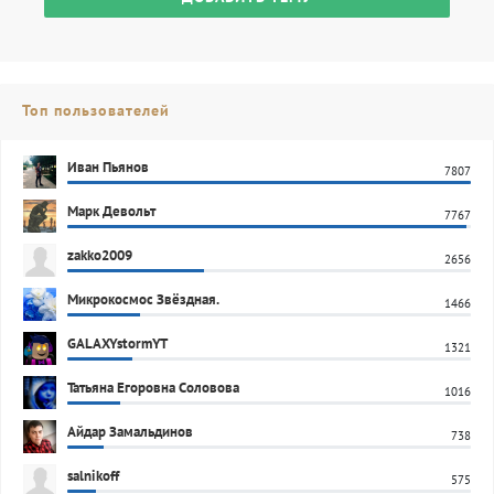
Топ пользователей
Иван Пьянов
7807
Марк Девольт
7767
zakko2009
2656
Микрокосмос Звёздная.
1466
GALAXYstormYT
1321
Татьяна Егоровна Соловова
1016
Айдар Замальдинов
738
salnikoff
575