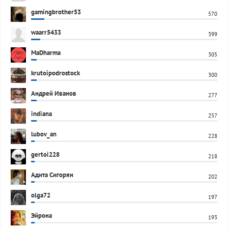
gamingbrother53
570
waarr5433
399
MaDharma
305
krutoipodrostock
300
Андрей Иванов
277
indiana
257
lubov_an
228
gertoi228
218
Адита Сигорян
202
olga72
197
Эйрона
193