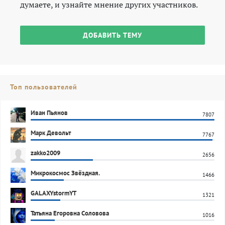
думаете, и узнайте мнение других участников.
ДОБАВИТЬ ТЕМУ
Топ пользователей
Иван Пьянов
7807
Марк Девольт
7767
zakko2009
2656
Микрокосмос Звёздная.
1466
GALAXYstormYT
1321
Татьяна Егоровна Соловова
1016