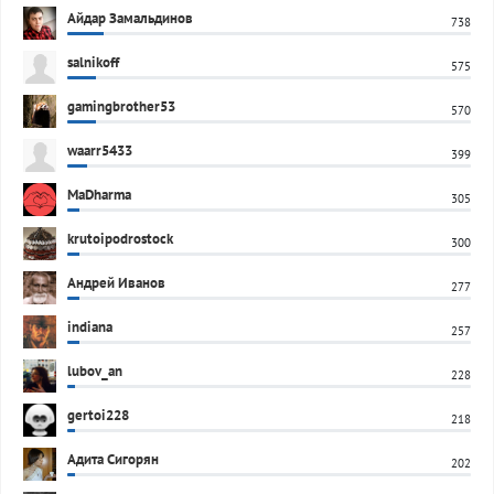
Айдар Замальдинов
738
salnikoff
575
gamingbrother53
570
waarr5433
399
MaDharma
305
krutoipodrostock
300
Андрей Иванов
277
indiana
257
lubov_an
228
gertoi228
218
Адита Сигорян
202