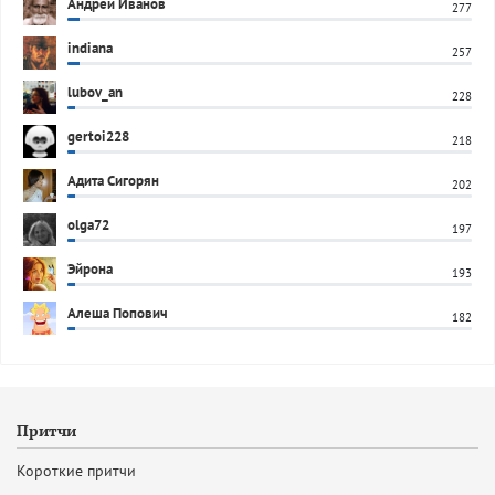
Андрей Иванов
277
indiana
257
lubov_an
228
gertoi228
218
Адита Сигорян
202
olga72
197
Эйрона
193
Алеша Попович
182
Притчи
Короткие притчи