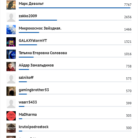
Марк Девольт
7767
zakko2009
2656
Микрокосмос Звёздная.
1466
GALAXYstormYT
1321
Татьяна Егоровна Соловова
1016
Айдар Замальдинов
738
salnikoff
575
gamingbrother53
570
waarr5433
399
MaDharma
305
krutoipodrostock
300