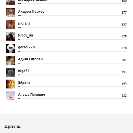
300
Андрей Иванов
277
indiana
257
lubov_an
228
gertoi228
218
Адита Сигорян
202
olga72
197
Эйрона
193
Алеша Попович
182
Притчи