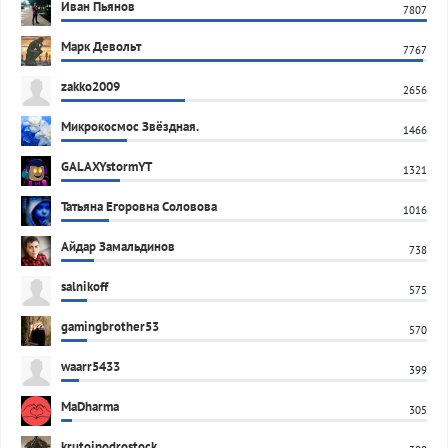
Иван Пьянов
7807
Марк Девольт
7767
zakko2009
2656
Микрокосмос Звёздная.
1466
GALAXYstormYT
1321
Татьяна Егоровна Соловова
1016
Айдар Замальдинов
738
salnikoff
575
gamingbrother53
570
waarr5433
399
MaDharma
305
krutoipodrostock