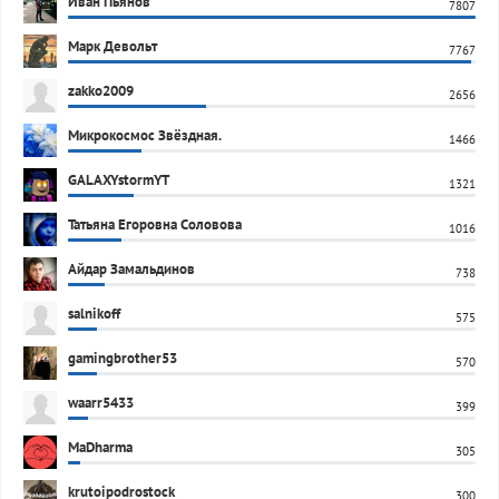
Иван Пьянов
7807
Марк Девольт
7767
zakko2009
2656
Микрокосмос Звёздная.
1466
GALAXYstormYT
1321
Татьяна Егоровна Соловова
1016
Айдар Замальдинов
738
salnikoff
575
gamingbrother53
570
waarr5433
399
MaDharma
305
krutoipodrostock
300