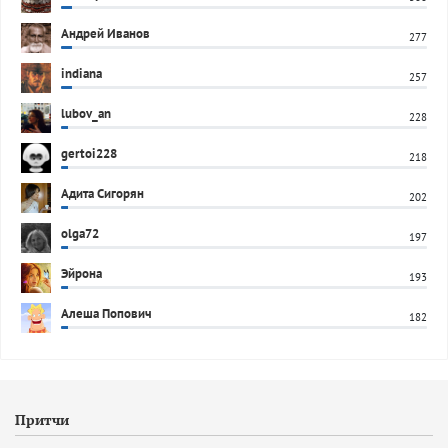
Андрей Иванов
277
indiana
257
lubov_an
228
gertoi228
218
Адита Сигорян
202
olga72
197
Эйрона
193
Алеша Попович
182
Притчи