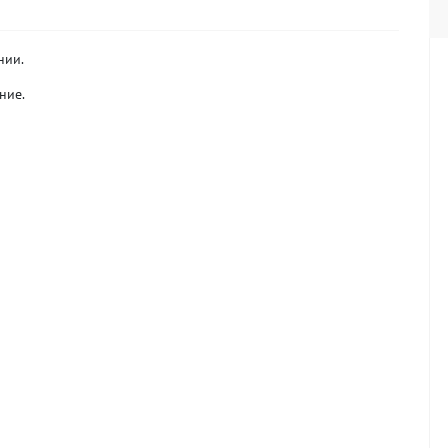
нии.
ние.