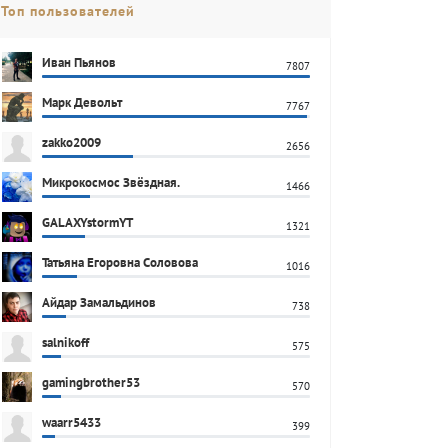
Топ пользователей
Иван Пьянов
7807
Марк Девольт
7767
zakko2009
2656
Микрокосмос Звёздная.
1466
GALAXYstormYT
1321
Татьяна Егоровна Соловова
1016
Айдар Замальдинов
738
salnikoff
575
gamingbrother53
570
waarr5433
399