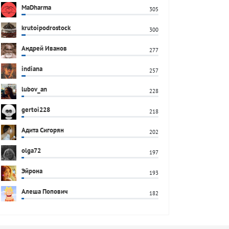
MaDharma
305
krutoipodrostock
300
Андрей Иванов
277
indiana
257
lubov_an
228
gertoi228
218
Адита Сигорян
202
olga72
197
Эйрона
193
Алеша Попович
182