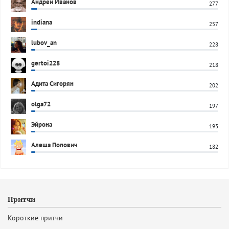
Андрей Иванов
277
indiana
257
lubov_an
228
gertoi228
218
Адита Сигорян
202
olga72
197
Эйрона
193
Алеша Попович
182
Притчи
Короткие притчи