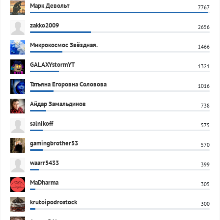
Марк Девольт
7767
zakko2009
2656
Микрокосмос Звёздная.
1466
GALAXYstormYT
1321
Татьяна Егоровна Соловова
1016
Айдар Замальдинов
738
salnikoff
575
gamingbrother53
570
waarr5433
399
MaDharma
305
krutoipodrostock
300