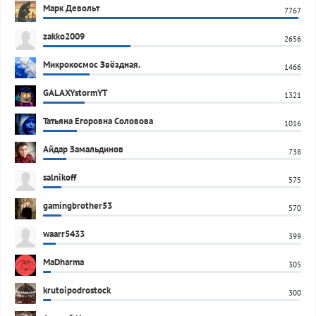
Марк Девольт
7767
zakko2009
2656
Микрокосмос Звёздная.
1466
GALAXYstormYT
1321
Татьяна Егоровна Соловова
1016
Айдар Замальдинов
738
salnikoff
575
gamingbrother53
570
waarr5433
399
MaDharma
305
krutoipodrostock
300