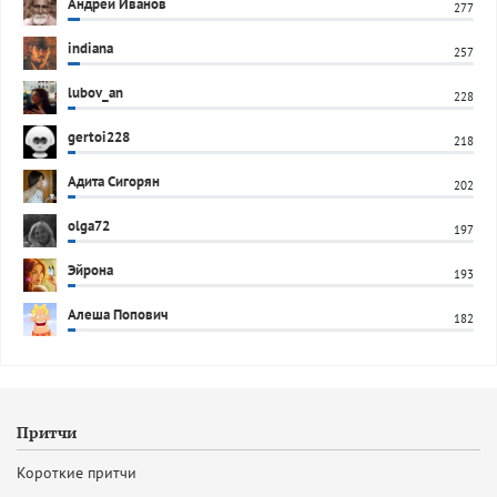
Андрей Иванов
277
indiana
257
lubov_an
228
gertoi228
218
Адита Сигорян
202
olga72
197
Эйрона
193
Алеша Попович
182
Притчи
Короткие притчи