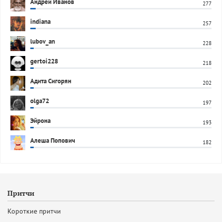
Андрей Иванов
277
indiana
257
lubov_an
228
gertoi228
218
Адита Сигорян
202
olga72
197
Эйрона
193
Алеша Попович
182
Притчи
Короткие притчи