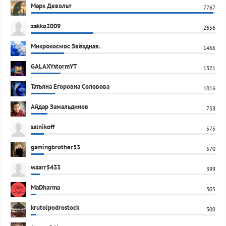
Марк Девольт
7767
zakko2009
2656
Микрокосмос Звёздная.
1466
GALAXYstormYT
1321
Татьяна Егоровна Соловова
1016
Айдар Замальдинов
738
salnikoff
575
gamingbrother53
570
waarr5433
399
MaDharma
305
krutoipodrostock
300