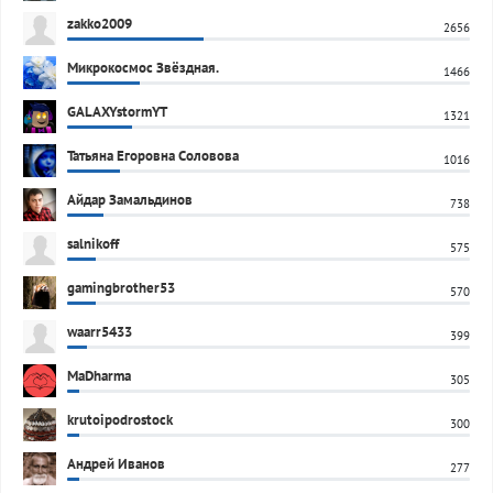
zakko2009
2656
Микрокосмос Звёздная.
1466
GALAXYstormYT
1321
Татьяна Егоровна Соловова
1016
Айдар Замальдинов
738
salnikoff
575
gamingbrother53
570
waarr5433
399
MaDharma
305
krutoipodrostock
300
Андрей Иванов
277