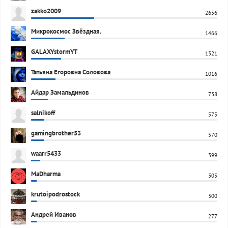
zakko2009
2656
Микрокосмос Звёздная.
1466
GALAXYstormYT
1321
Татьяна Егоровна Соловова
1016
Айдар Замальдинов
738
salnikoff
575
gamingbrother53
570
waarr5433
399
MaDharma
305
krutoipodrostock
300
Андрей Иванов
277