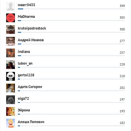
waarr5433
399
MaDharma
305
krutoipodrostock
300
Андрей Иванов
277
indiana
257
lubov_an
228
gertoi228
218
Адита Сигорян
202
olga72
197
Эйрона
193
Алеша Попович
182