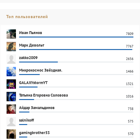
Топ пользователей
Иван Пьянов
7809
Марк Девольт
7767
zakko2009
2656
Микрокосмос Звёздная.
1466
GALAXYstormYT
1321
Татьяна Егоровна Соловова
1016
Айдар Замальдинов
738
salnikoff
575
gamingbrother53
570