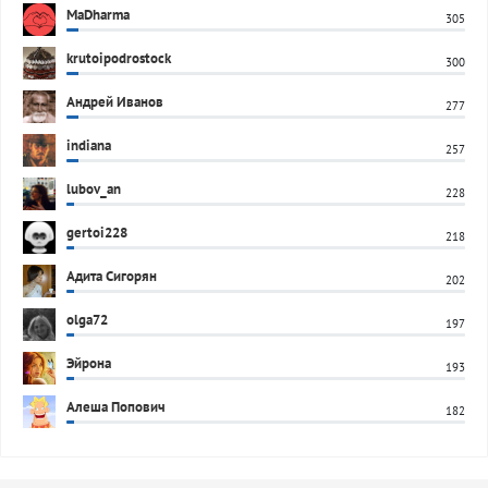
MaDharma
305
krutoipodrostock
300
Андрей Иванов
277
indiana
257
lubov_an
228
gertoi228
218
Адита Сигорян
202
olga72
197
Эйрона
193
Алеша Попович
182