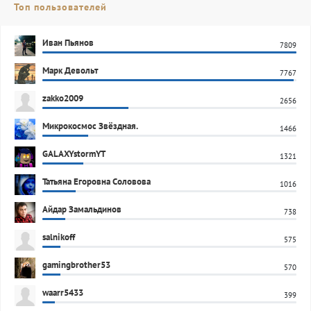
Топ пользователей
Иван Пьянов
7809
Марк Девольт
7767
zakko2009
2656
Микрокосмос Звёздная.
1466
GALAXYstormYT
1321
Татьяна Егоровна Соловова
1016
Айдар Замальдинов
738
salnikoff
575
gamingbrother53
570
waarr5433
399