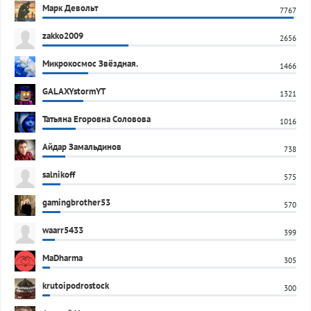
Марк Девольт
7767
zakko2009
2656
Микрокосмос Звёздная.
1466
GALAXYstormYT
1321
Татьяна Егоровна Соловова
1016
Айдар Замальдинов
738
salnikoff
575
gamingbrother53
570
waarr5433
399
MaDharma
305
krutoipodrostock
300