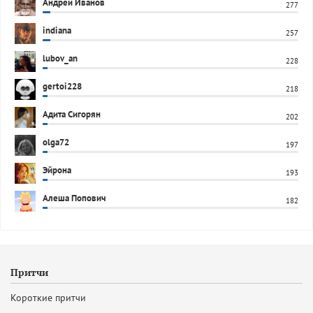
Андрей Иванов
277
indiana
257
lubov_an
228
gertoi228
218
Адита Сигорян
202
olga72
197
Эйрона
193
Алеша Попович
182
Притчи
Короткие притчи