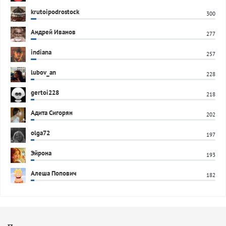
krutoipodrostock
300
Андрей Иванов
277
indiana
257
lubov_an
228
gertoi228
218
Адита Сигорян
202
olga72
197
Эйрона
193
Алеша Попович
182