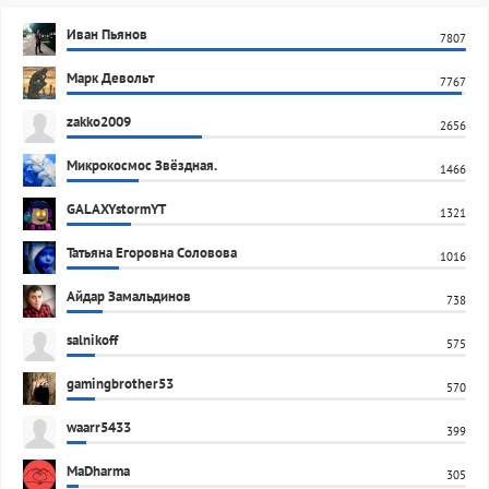
Иван Пьянов
7807
Марк Девольт
7767
zakko2009
2656
Микрокосмос Звёздная.
1466
GALAXYstormYT
1321
Татьяна Егоровна Соловова
1016
Айдар Замальдинов
738
salnikoff
575
gamingbrother53
570
waarr5433
399
MaDharma
305