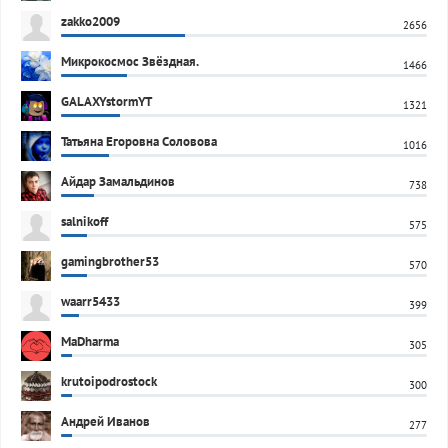
zakko2009
2656
Микрокосмос Звёздная.
1466
GALAXYstormYT
1321
Татьяна Егоровна Соловова
1016
Айдар Замальдинов
738
salnikoff
575
gamingbrother53
570
waarr5433
399
MaDharma
305
krutoipodrostock
300
Андрей Иванов
277