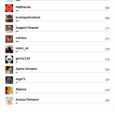
MaDharma
305
krutoipodrostock
300
Андрей Иванов
277
indiana
257
lubov_an
228
gertoi228
218
Адита Сигорян
202
olga72
197
Эйрона
193
Алеша Попович
182