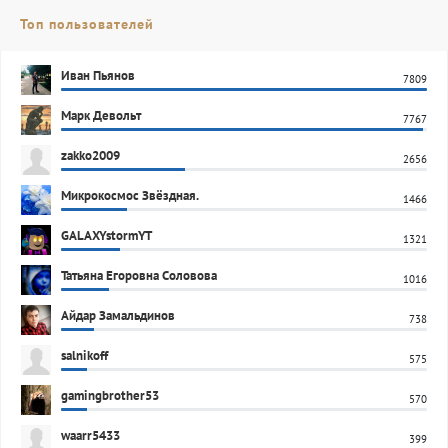
Топ пользователей
Иван Пьянов
7809
Марк Девольт
7767
zakko2009
2656
Микрокосмос Звёздная.
1466
GALAXYstormYT
1321
Татьяна Егоровна Соловова
1016
Айдар Замальдинов
738
salnikoff
575
gamingbrother53
570
waarr5433
399