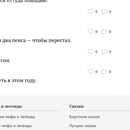
тся оттуда лошадью.
0
0
0
0
 два пенса — чтобы перестал.
0
0
гии.
0
0
ть в этом году.
и легенды
Сказки
ие мифы и легенды
Короткие сказки
 мифы и легенды
Лучшие сказки