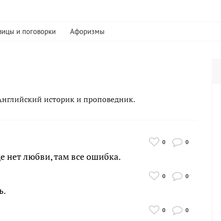
вицы и поговорки
Афоризмы
 - Английский историк и проповедник.
0
0
е нет любви, там все ошибка.
0
0
ь.
0
0