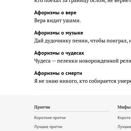
Кто поехал за границу ослом, не верне
Афоризмы о вере
Вера видит ушами.
Афоризмы о музыке
Дай дудочнику пенни, чтобы поиграл, и
Афоризмы о чудесах
Чудеса — пеленки новорожденной рели
Афоризмы о смерти
Я не знаю никого, кто собирается умере
Притчи
Мифы 
Короткие притчи
Коротк
Лучшие притчи
Лучшие