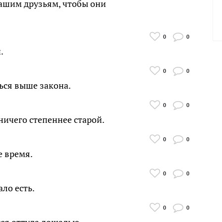
нашим друзьям, чтобы они
0
0
.
0
0
ься выше закона.
0
0
ничего степеннее старой.
0
0
е время.
0
0
ло есть.
0
0