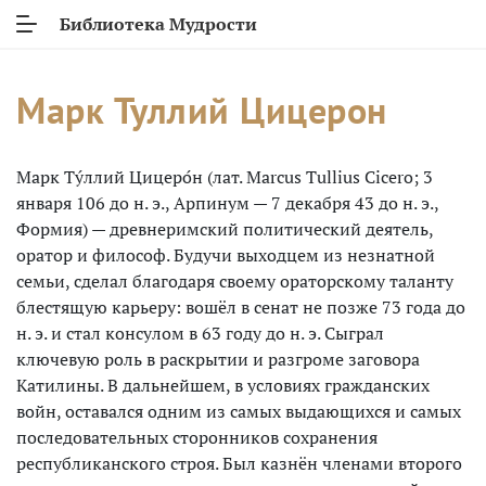
Библиотека Мудрости
Марк Туллий Цицерон
Марк Ту́ллий Цицеро́н (лат. Marcus Tullius Cicero; 3
января 106 до н. э., Арпинум — 7 декабря 43 до н. э.,
Формия) — древнеримский политический деятель,
оратор и философ. Будучи выходцем из незнатной
семьи, сделал благодаря своему ораторскому таланту
блестящую карьеру: вошёл в сенат не позже 73 года до
н. э. и стал консулом в 63 году до н. э. Сыграл
ключевую роль в раскрытии и разгроме заговора
Катилины. В дальнейшем, в условиях гражданских
войн, оставался одним из самых выдающихся и самых
последовательных сторонников сохранения
республиканского строя. Был казнён членами второго