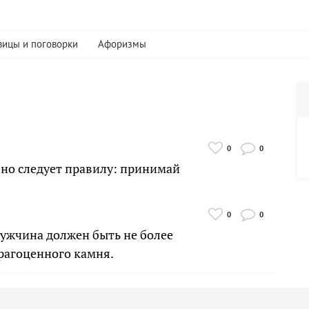
вицы и поговорки
Афоризмы
0
0
но следует правилу: принимай
0
0
мужчина должен быть не более
рагоценного камня.