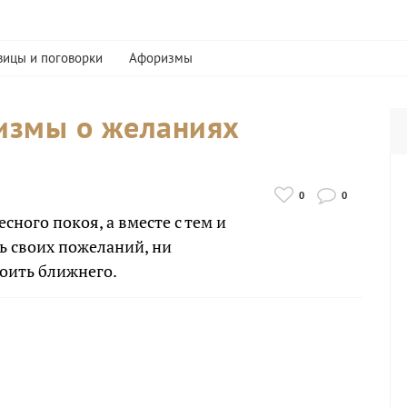
вицы и поговорки
Афоризмы
измы о желаниях
0
0
есного покоя, а вместе с тем и
ь своих пожеланий, ни
коить ближнего.