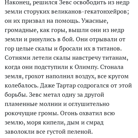
Наконец, решился Зевс освободить из недр
земли сторуких великанов-гекатонхейров;
он их призвал на помощь. Ужасные,
громадные, как горы, вышли они из недр
земли и ринулись в бой. Они отрывали от
гор целые скалы и бросали их в титанов.
Сотнями летели скалы навстречу титанам,
когда они подступили к Олимпу. Стонала
земля, грохот наполнил воздух, все кругом
колебалось. Даже Тартар содрогался от этой
борьбы. Зевс метал одну за другой
пламенные молнии и оглушительно
рокочущие громы. Огонь охватил всю
землю, моря кипели, дым и смрад
заволокли все густой пеленой.