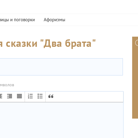
вицы и поговорки
Афоризмы
 сказки "Два брата"
имволов