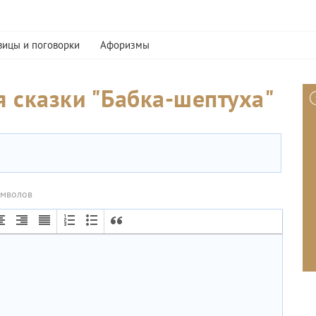
вицы и поговорки
Афоризмы
 сказки "Бабка-шептуха"
имволов