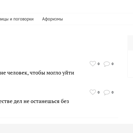
вицы и поговорки
Афоризмы
0
0
е не человек, чтобы могло уйти
0
0
естве дел не останешься без