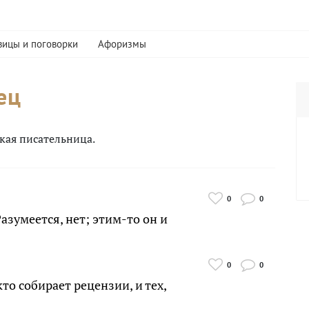
вицы и поговорки
Афоризмы
ец
ская писательница.
0
0
азумеется, нет; этим-то он и
0
0
кто собирает рецензии, и тех,