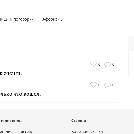
вицы и поговорки
Афоризмы
0
0
 к жизни.
0
0
олько что вошел.
и легенды
Сказки
ие мифы и легенды
Короткие сказки