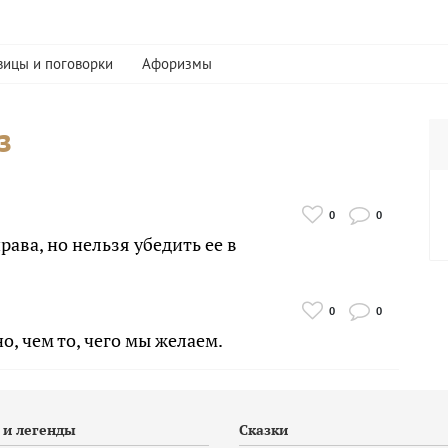
вицы и поговорки
Афоризмы
з
0
0
ава, но нельзя убедить ее в
0
0
о, чем то, чего мы желаем.
и легенды
Сказки