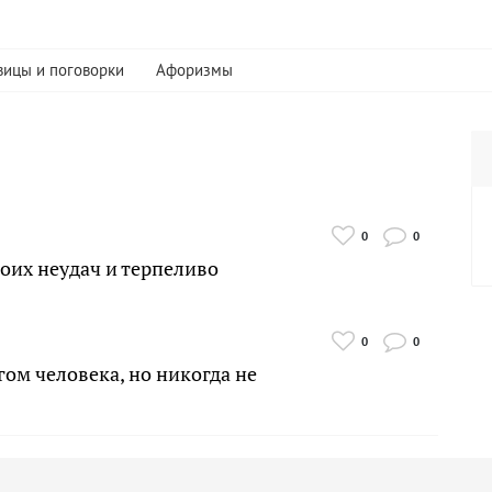
вицы и поговорки
Афоризмы
0
0
воих неудач и терпеливо
0
0
ом человека, но никогда не