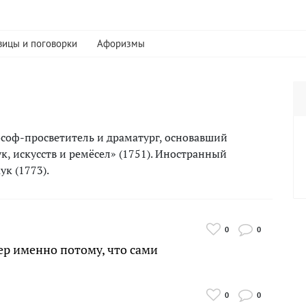
вицы и поговорки
Афоризмы
соф-просветитель и драматург, основавший
, искусств и ремёсел» (1751). Иностранный
к (1773).
0
0
ер именно потому, что сами
0
0