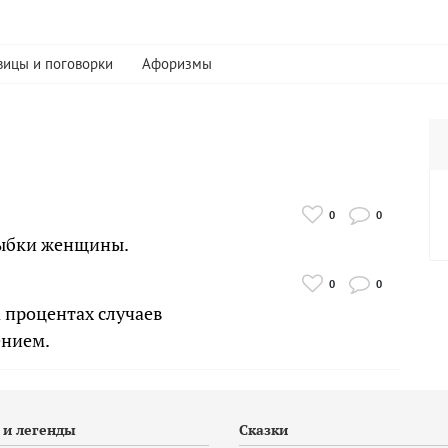
вицы и поговорки
Афоризмы
0
0
улыбки женщины.
0
0
 процентах случаев
ением.
и легенды
Сказки