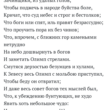
Зачинщики, из удалых голов,
Чтобы поджечь в народе буйства боле,
Кричат, что суд небес и строг и бестолков;
Что боги или спят, иль правят безрассудно;
Что проучить пора их без чинов;
Что, впрочем, с ближних гор каменьями
нетрудно
На небо дошвырнуть в богов
И заметать Олимп стрелами.
Смутяся дерзостью безумцев и хулами,
К Зевесу весь Олимп с мольбою приступил,
Чтобы беду он отвратил;
И даже весь совет богов тех мыслей был,
Что, к убеждению бунтующих, не худо
Явить хоть небольшое чудо: