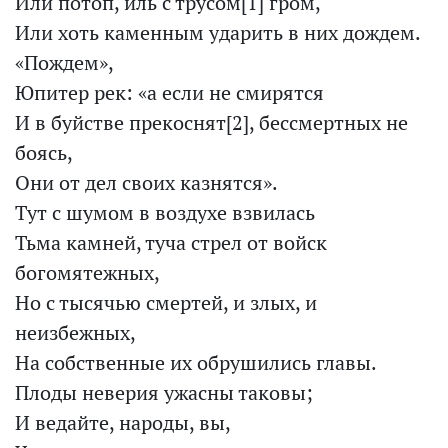
Или потоп, иль с трусом[1] гром,
Или хоть каменным ударить в них дождем.
«Пождем»,
Юпитер рек: «а если не смирятся
И в буйстве прекоснят[2], бессмертных не
боясь,
Они от дел своих казнятся».
Тут с шумом в воздухе взвилась
Тьма камней, туча стрел от войск
богомятежных,
Но с тысячью смертей, и злых, и
неизбежных,
На собственные их обрушились главы.
Плоды неверия ужасны таковы;
И ведайте, народы, вы,